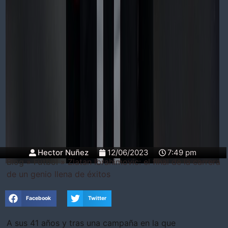
Hector Nuñez
12/06/2023
7:49 pm
Blog
»
Fútbol
»
Zlatan Ibrahimovic: el final de la carrera
de un genio llena de éxitos
Facebook
Twitter
A sus 41 años y tras una campaña en la que