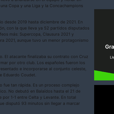
, una Copa y una Liga y la Concachampions
trio desde 2019 hasta diciembre de 2021. En
ión, con la que lleva ya 52 partidos disputados
ofeos más: Supercopa, Clausura 2021 y
ura 2021, aunque tuvo un menor protagonismo
pi
Gr
tenemo
Encue
. El atacante finalizaba su contrato con Cruz
Ll
irmar por otro club. Los españoles fueron los
sentado e incorporarse al conjunto celeste,
de Eduardo Coudet.
no fue tan rápida. Es un proceso complejo
co. No debutó en Balaídos hasta el 21 de
por 1-1 entre Celta y Levante. En total
ue disputó 93 minutos sin llegar a marcar