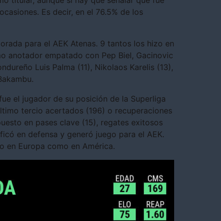
mo titular, aunque sí hay que señalar que fue
ocasiones. Es decir, en el 76.5% de los
orada para el AEK Atenas. 9 tantos los hizo en
imo anotador empatado con Pep Biel, Gacinovic
dureño Luis Palma (11), Nikolaos Karelis (13),
 Bakambu.
ue el jugador de su posición de la Superliga
último tercio acertados (196) o recuperaciones
uesto en pases clave (15), regates exitosos
ificó en defensa y generó juego para el AEK.
nto en Europa como en América.