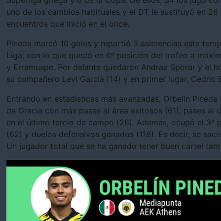
Superliga griega y 6 de la Copa. De ellos, 34 los jugó co
uno de los cambios habituales y el DT le sustituyó en 26 
encuentros que inició en el once.
Pineda marcó 10 goles y repartió 3 asistencias esta temp
Liga, con lo que quedó en 6º posición del trofeo a máx
y Erramuspe. Por delante quedaron Andraz Sporar y el hon
su compañero Levi García (14) y en primer lugar, Cedric
Entrando en estadísticas más avanzadas, Orbelín Pineda f
de Grecia con más pases al área exitosos (61), pases al 
en el último tercio de campo (26). Además, ocupó el 3º p
(62) y duelos defensivos ganados (118). Es decir, se sacr
Un jugador total que se ha ganado tener buen cartel ta