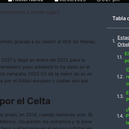
estadísticas y dónde jugará
Tabla 
Estad
ntido gracias a su cesión al AEK de Atenas,
Orbe
.
El
n 2021 y llegó en enero de 2022 para la
po
verdadero paso adelante lo ha dado en el
C
esta campaña 2022-23 de la mano de su ex
r
 por el fútbol europeo y cuáles son sus
o
E
por el Celta
P
¿
y joven, en 2014, cuando teniendo solo 18
P
México. Ocupando los extremos y la zona
t
llevó a afianzarse en el equipo y fichar en