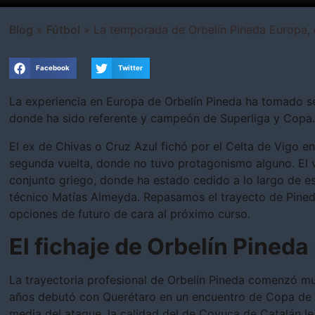
Blog
»
Fútbol
»
La temporada de Orbelín Pineda Europa, 
Facebook
Twitter
La experiencia en Europa de Orbelín Pineda ha tomado se
donde ha sido referente y campeón de Superliga y Copa
El ex de Chivas o Cruz Azul fichó por el Celta de Vigo e
segunda vuelta, donde no tuvo protagonismo alguno. El 
conjunto griego, donde ha estado cedido a lo largo de 
técnico Matías Almeyda. Repasamos el trayecto de Pineda
opciones de futuro de cara al próximo curso.
El fichaje de Orbelín Pineda 
La trayectoria profesional de Orbelín Pineda comenzó mu
años debutó con Querétaro en un encuentro de Copa de 
media del ataque, la calidad del de Coyuca de Catalán le 