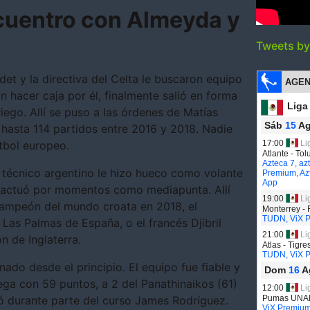
cuentro con Almeyda y
Tweets b
t y la directiva del Celta le buscaron equipo
 hacer caja por él, finalmente salió en forma
iego. Allí se puso a las órdenes de Matías
 hasta 114 partidos entre 2016 y 2018. Nadie
útbol europeo.
 técnico argentino le hizo hueco como volante
 actuó por momentos como mediapunta. Allí
ampeón del mundo croata en 2018, el
Las Palmas de España, o el francés Djibril
n de Inglaterra.
do desde el principio. El equipo fue fiable y
iega con 59 puntos, a 2 del Panathinaikos (61)
gó durante parte del curso James Rodríguez.