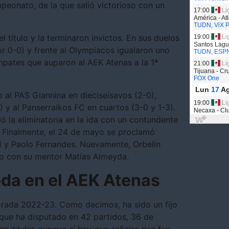
ampeonato, de la que salió victorioso con un
l título y la terminaron invictos. En sus duelos
r 0-0) y frente al Olympiacos igualaron uno
 empates que auparon al AEK Atenas a la 1ª
o al PAS Giannina en dieciseisavos (2-0),
) y al Panserraikos FC en cuartos (3-0 y 1-3).
ió la eliminatoria en la ida con un contundente
eo. Finalmente, el 24 de mayo se proclamó
i y Paolo Fernandes. Nuevamente, Orbelín
razo con su mentor Matías Almeyda.
eda en el AEK Atenas
rada 2022-23. Como decimos, ha sido un fijo
que ha disputado en 42 partidos, 36 de