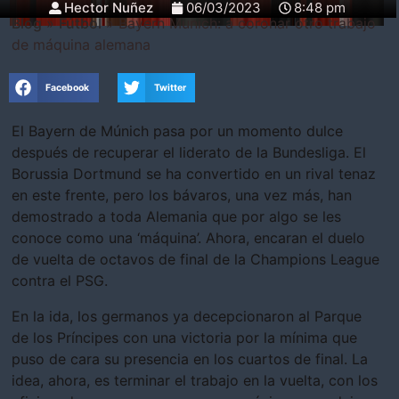
Hector Nuñez
06/03/2023
8:48 pm
Blog
»
Fútbol
»
Bayern Munich: a coronar otro trabajo
de máquina alemana
Facebook
Twitter
El Bayern de Múnich pasa por un momento dulce
después de recuperar el liderato de la Bundesliga. El
Borussia Dortmund se ha convertido en un rival tenaz
en este frente, pero los bávaros, una vez más, han
demostrado a toda Alemania que por algo se les
conoce como una ‘máquina’. Ahora, encaran el duelo
de vuelta de octavos de final de la Champions League
contra el PSG.
En la ida, los germanos ya decepcionaron al Parque
de los Príncipes con una victoria por la mínima que
puso de cara su presencia en los cuartos de final. La
idea, ahora, es terminar el trabajo en la vuelta, con los