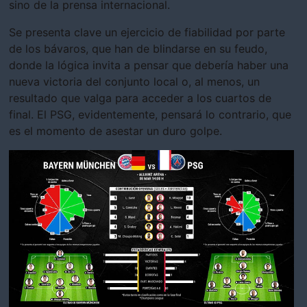
sino de la prensa internacional.
Se presenta clave un ejercicio de fiabilidad por parte
de los bávaros, que han de blindarse en su feudo,
donde la lógica invita a pensar que debería haber una
nueva victoria del conjunto local o, al menos, un
resultado que valga para acceder a los cuartos de
final. El PSG, evidentemente, pensará lo contrario, que
es el momento de asestar un duro golpe.