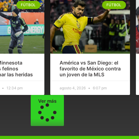
FÚTBOL
FÚTBOL
Minnesota
América vs San Diego: el
 felinos
favorito de México contra
ar las heridas
un joven de la MLS
6
12:34 pm
agosto 4, 2026
6:07 pm
Ver más