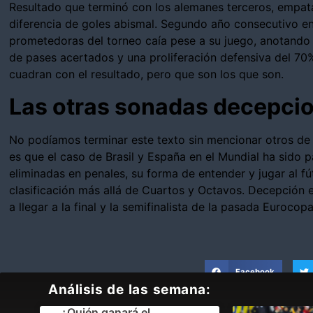
Resultado que terminó con los alemanes terceros, empa
diferencia de goles abismal. Segundo año consecutivo en 
prometedoras del torneo caía pese a su juego, anotando 
de pases acertados y una proliferación defensiva del 7
cuadran con el resultado, pero que son los que son.
Las otras sonadas decepci
No podíamos terminar este texto sin mencionar otros de 
es que el caso de Brasil y España en el Mundial ha sido 
eliminadas en penales, su forma de entender y jugar al fú
clasificación más allá de Cuartos y Octavos. Decepción e
a llegar a la final y la semifinalista de la pasada Eurocop
Facebook
Análisis de las semana:
¿Quién ganará el