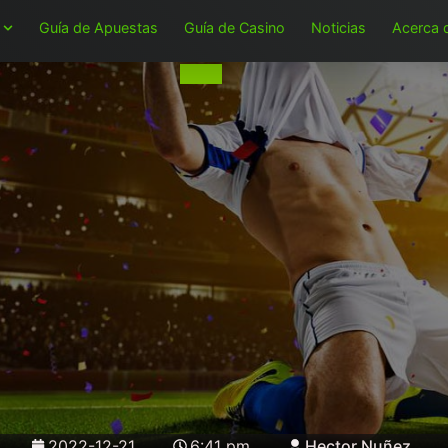
Guía de Apuestas
Guía de Casino
Noticias
Acerca 
2022-12-21
6:41 pm
Hector Nuñez