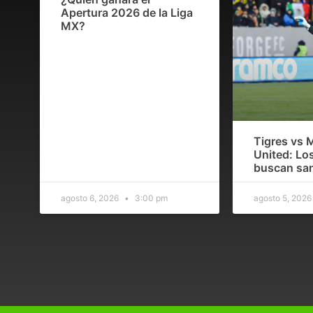
Apertura 2026 de la Liga
MX?
Tigres vs 
United: Los
buscan san
agosto 6, 2026
3:00 pm
agosto 5, 202