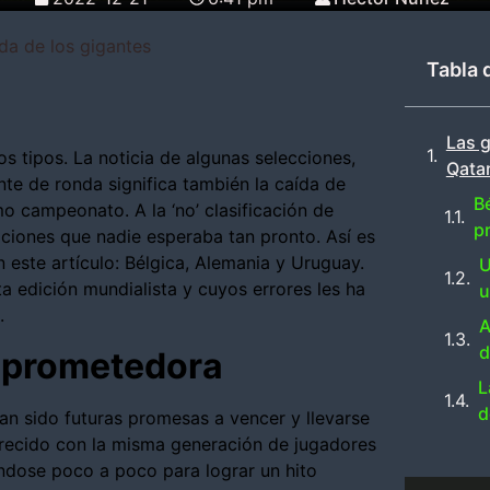
da de los gigantes
Tabla 
Las 
s tipos. La noticia de algunas selecciones,
Qatar
e de ronda significa también la caída de
Bé
o campeonato. A la ‘no’ clasificación de
p
inaciones que nadie esperaba tan pronto.
Así es
este artículo: Bélgica, Alemania y Uruguay.
U
a edición mundialista y cuyos errores les ha
u
.
A
d
n prometedora
L
d
han sido futuras promesas a vencer y llevarse
 crecido con la misma generación de jugadores
ndose poco a poco para lograr un hito