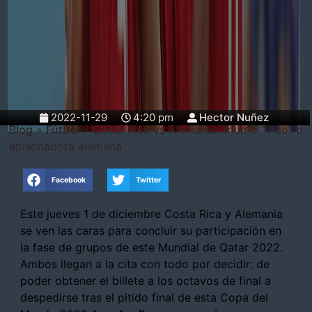
2022-11-29
4:20 pm
Hector Nuñez
Blog
»
Fútbol
»
Costa Rica vs Alemania: triunfo “Tico” o
apisonadora alemana
Facebook
Twitter
Este jueves 1 de diciembre Costa Rica y Alemania
se ven las caras para concluir su participación en
la fase de grupos de este Mundial de Qatar 2022.
Ambos llegan a la cita con todo por decidir: de
poder obtener el billete a los octavos de final a
despedirse tras el pitido final de esta Copa del