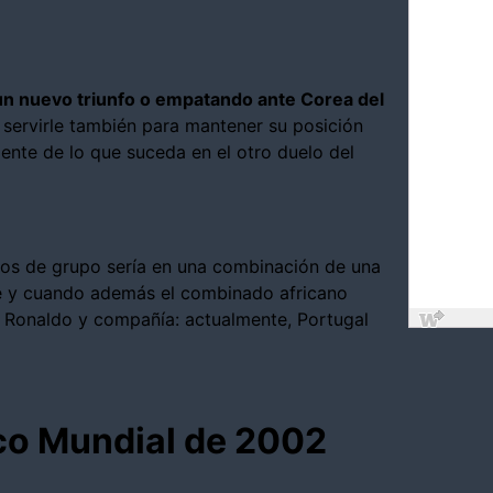
 un nuevo triunfo o empatando ante Corea del
 servirle también para mantener su posición
iente de lo que suceda en el otro duelo del
dos de grupo sería en una combinación de una
re y cuando además el combinado africano
no Ronaldo y compañía: actualmente, Portugal
co Mundial de 2002