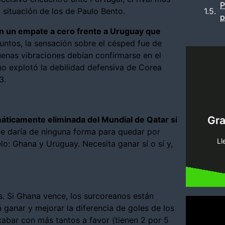
P
situación de los de Paulo Bento.
p
on un empate a cero frente a Uruguay que
untos, la sensación sobre el césped fue de
enas vibraciones debían confirmarse en el
o explotó la debilidad defensiva de Corea
3.
pi
Gr
áticamente eliminada del Mundial de Qatar si
tenemo
 le daría de ninguna forma para quedar por
Encue
Ll
lo: Ghana y Uruguay. Necesita ganar sí o sí y,
s. Si Ghana vence, los surcoreanos están
 ganar y mejorar la diferencia de goles de los
acabar con más tantos a favor (tienen 2 por 5