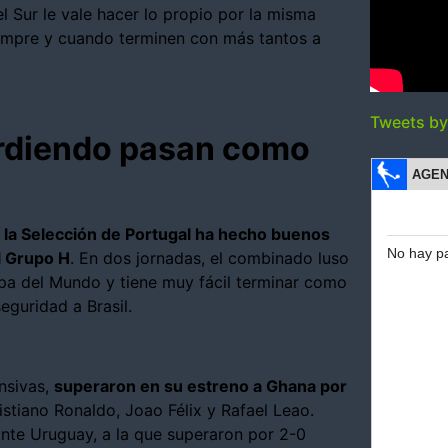
el Sur le vale hacer lo propio por la misma
iempre y cuando terminen con más tantos a
Tweets b
perdiendo pasan como
,
la Selección de Portugal ha hecho buenos
l Grupo H
. En dos jornadas, el combinado luso
Copa del Mundo y tiene muy fácil terminar como
eguridad a Brasil.
nsivas,
superaron en su estreno a Ghana por
istiano Ronaldo, Joao Félix y Rafael Leao.
nte Uruguay, a la que superaron por 2-0