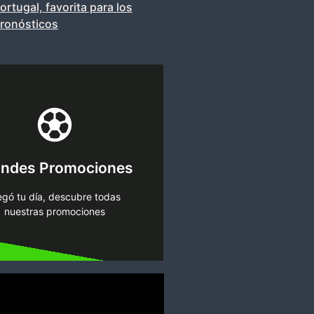
ortugal, favorita para los
ronósticos
Más Información
suerte.
enses más, hoy es tu día de
andes Promociones
s algo especial para ti. No lo
ntra una increíble promoción,
egó tu día, descubre todas
nuestras promociones
nosotros!
¡Juégatela con