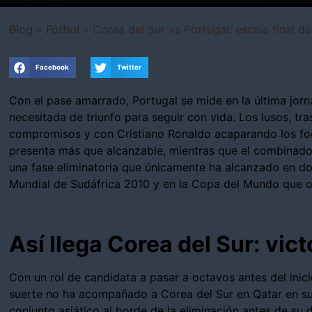
Blog
»
Fútbol
»
Corea del Sur vs Portugal: escala final 
Facebook
Twitter
Con el pase amarrado, Portugal se mide en la última jorn
necesitada de triunfo para seguir con vida. Los lusos, tr
compromisos y con Cristiano Ronaldo acaparando los foc
presenta más que alcanzable, mientras que el combinado a
una fase eliminatoria que únicamente ha alcanzado en dos 
Mundial de Sudáfrica 2010 y en la Copa del Mundo que o
Así llega Corea del Sur: vic
Con un rol de candidata a pasar a octavos antes del inici
suerte no ha acompañado a Corea del Sur en Qatar en su
conjunto asiático al borde de la eliminación antes de su 