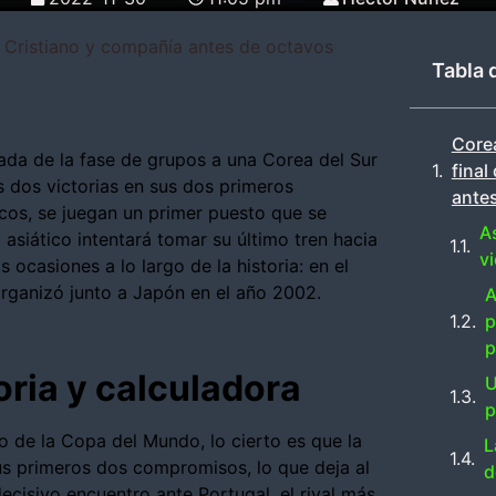
de Cristiano y compañía antes de octavos
Tabla 
Corea
ada de la fase de grupos a una Corea del Sur
final
as dos victorias en sus dos primeros
ante
os, se juegan un primer puesto que se
As
siático intentará tomar su último tren hacia
vi
ocasiones a lo largo de la historia: en el
rganizó junto a Japón en el año 2002.
A
p
p
toria y calculadora
U
p
o de la Copa del Mundo, lo cierto es que la
L
s primeros dos compromisos, lo que deja al
d
decisivo encuentro ante Portugal, el rival más