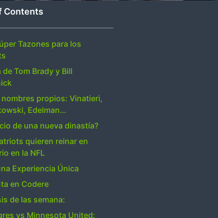
f Contents
úper Tazones para los
ts
a de Tom Brady y Bill
hick
 nombres propios: Vinatieri,
kowski, Edelman…
nicio de una nueva dinastía?
atriots quieren reinar en
rio en la NFL
una Experiencia Única
ta en Codere
sis de las semana:
gres vs Minnesota United: