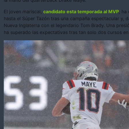
la mano del quarterback Drake Maye.
El joven mariscal,
candidato esta temporada al MVP
, ha
hasta el Súper Tazón tras una campaña espectacular y, 
Nueva Inglaterra con el legendario Tom Brady. Una pres
ha superado las expectativas tras tan solo dos cursos en