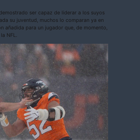
 demostrado ser capaz de liderar a los suyos
dada su juventud, muchos lo comparan ya en
ión añadida para un jugador que, de momento,
 la NFL.