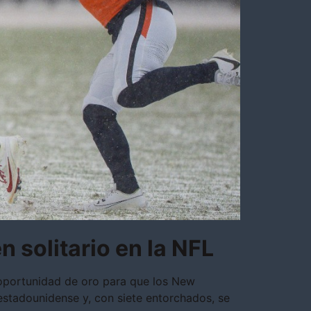
n solitario en la NFL
oportunidad de oro para que los New
 estadounidense y, con siete entorchados, se