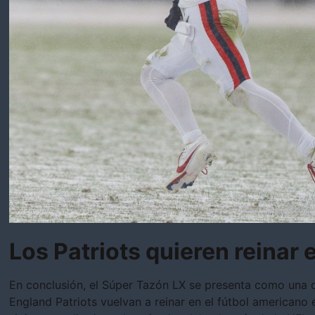
Los Patriots quieren reinar e
En conclusión, el Súper Tazón LX se presenta como una 
England Patriots vuelvan a reinar en el fútbol americano