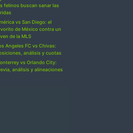
s felinos buscan sanar las
ridas
mérica vs San Diego: el
avorito de México contra un
oven de la MLS
os Angeles FC vs Chivas:
osiciones, análisis y cuotas
onterrey vs Orlando City:
evia, análisis y alineaciones