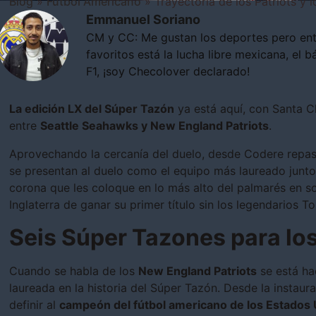
Blog
»
Fútbol Americano
»
Trayectoria de los Patriots y
Emmanuel Soriano
CM y CC: Me gustan los deportes pero ent
favoritos está la lucha libre mexicana, el b
F1, ¡soy Checolover declarado!
La edición LX del Súper Tazón
ya está aquí, con Santa Cl
entre
Seattle Seahawks y New England Patriots
.
Aprovechando la cercanía del duelo, desde Codere repa
se presentan al duelo como el equipo más laureado junto
corona que les coloque en lo más alto del palmarés en so
Inglaterra de ganar su primer título sin los legendarios To
Seis Súper Tazones para los
Cuando se habla de los
New England Patriots
se está ha
laureada en la historia del Súper Tazón. Desde la instau
definir al
campeón del fútbol americano de los Estados