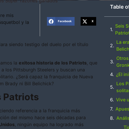
 los Súper Tazones ganados
Table o
re mis
ásquetbol y la
Facebook
X
Seis S
Patrio
La er
ara siendo testigo del duelo por el título
Belic
Otros
samos la
exitosa historia de los Patriots
, que
Gron
 a los Pittsburgh Steelers y buscan una
¿El i
litario. ¿Será capaz la franquicia de Nueva
Los P
m Brady ni Bill Belichick?
solita
 Patriots
Vive 
Apues
ciendo referencia a la franquicia más
ración del mismo hace seis décadas para
Análi
 Unidos
, ningún equipo ha logrado más
Ti