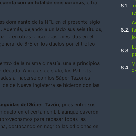
cuenta con un total de seis coronas
, cifra
Lo
he
ás dominante de la NFL en el presente siglo
A
 Además, dejando a un lado sus seis títulos,
f
narlo en otras cinco ocasiones, dos en el
j
general de 6-5 en los duelos por el trofeo
L
p
entro de la misma dinastía: una a principios
M
década. A inicios de siglo, los Patriots
Pr
adas al hacerse con los Súper Tazones
 los de Nueva Inglaterra se hicieron con las
 seguidas del Súper Tazón
, pues entre sus
ran duelo en el certamen LII, aunque cayeron
 aprovechamos para repasar todas las
cha, destacando en negrita las ediciones en