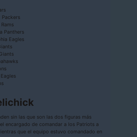
ars
y Packers
s Rams
na Panthers
phia Eagles
Giants
Giants
Seahawks
ons
 Eagles
ms
elichick
den sin las que son las dos figuras más
, el encargado de comandar a los Patriots a
 mientras que el equipo estuvo comandado en