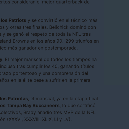
ertos consideran el mejor quarterback de
los Patriots
y se convirtió en el técnico más
os y otras tres finales. Belichick dominó con
 y se ganó el respeto de toda la NFL tras
eveland Browns en los años 90) 299 triunfos en
cnico más ganador en postemporada.
dy
. El mejor mariscal de todos los tiempos ha
 incluso tras cumplir los 40, ganando títulos
brazo portentoso y una comprensión del
os en la élite pese a sufrir en la primera
os Patriotas
, el mariscal, ya en la etapa final
 los Tampa Bay Buccaneers
, lo que certificó
 colectivos, Brady añadió tres MVP de la NFL
n (XXXVI, XXXVIII, XLIX, LI y LV).