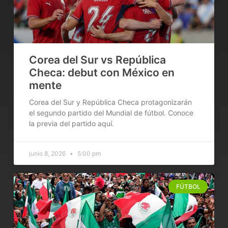
Corea del Sur vs República
Checa: debut con México en
mente
Corea del Sur y República Checa protagonizarán
el segundo partido del Mundial de fútbol. Conoce
la previa del partido aquí.
junio 8, 2026
5:00 pm
FÚTBOL