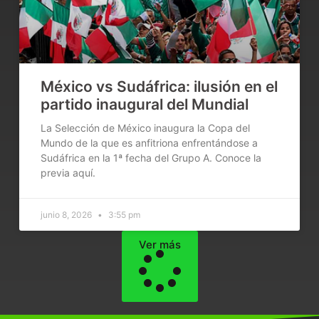
México vs Sudáfrica: ilusión en el
partido inaugural del Mundial
La Selección de México inaugura la Copa del
Mundo de la que es anfitriona enfrentándose a
Sudáfrica en la 1ª fecha del Grupo A. Conoce la
previa aquí.
junio 8, 2026
3:55 pm
Ver más