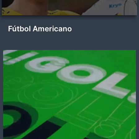
Fútbol Americano