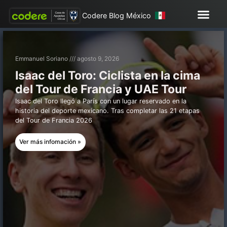
Codere Blog México
Emmanuel Soriano
agosto 9, 2026
Isaac del Toro: Ciclista en la cima
del Tour de Francia y UAE Tour
Isaac del Toro llegó a París con un lugar reservado en la
historia del deporte mexicano. Tras completar las 21 etapas
del Tour de Francia 2026
Ver más infomación »