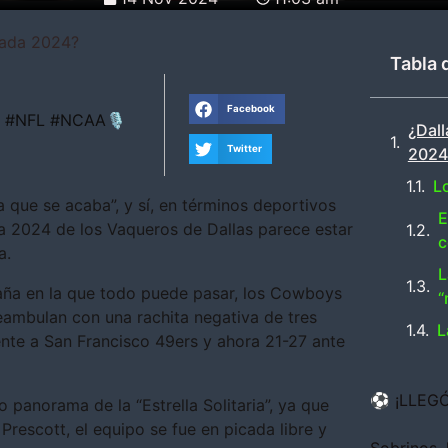
rada 2024?
Tabla 
Facebook
LB #NFL #NCAA🎙
¿Dal
Twitter
2024
L
a que se acaba”, y sí, en términos deportivos
E
da 2024 de los Vaqueros de Dallas parece estar
c
a.
L
ña en la que todo puede pasar, los Cowboys
“
eambulan con una rachita negativa de tres
L
ente a San Francisco 49ers y ahora 21-27 ante
⚽ ¡LLEGÓ
 panorama de la “Estrella Solitaria”, ya que
rescott, el equipo se fue en picada libre y