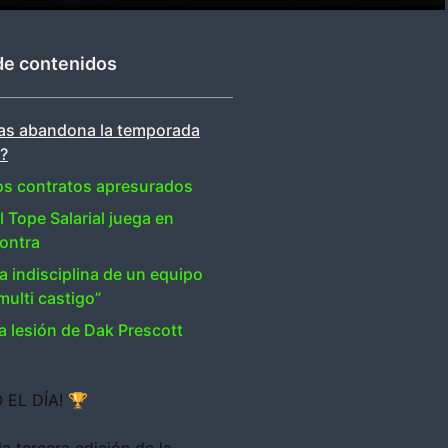
de contenidos
las abandona la temporada
?
os contratos apresurados
l Tope Salarial juega en
ontra
a indisciplina de un equipo
multi castigo”
a lesión de Dak Prescott
 EL DÍA! 🏆