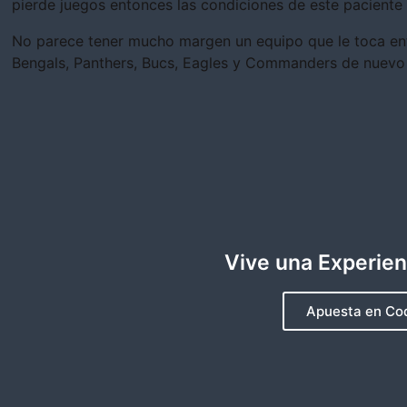
pierde juegos entonces las condiciones de este paciente s
No parece tener mucho margen un equipo que le toca enf
Bengals, Panthers, Bucs, Eagles y Commanders de nuevo 
Vive una Experie
Apuesta en Co