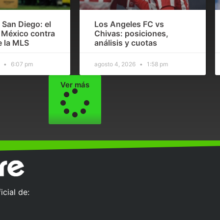
 San Diego: el
Los Angeles FC vs
e México contra
Chivas: posiciones,
e la MLS
análisis y cuotas
6
6:07 pm
agosto 4, 2026
1:58 pm
Ver más
cial de: