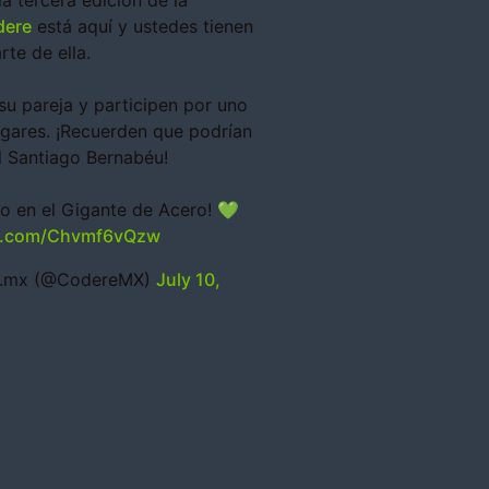
la tercera edición de la
ere
está aquí y ustedes tienen
rte de ella.
su pareja y participen por uno
ugares. ¡Recuerden que podrían
l Santiago Bernabéu!
o en el Gigante de Acero! 💚
er.com/Chvmf6vQzw
.mx (@CodereMX)
July 10,