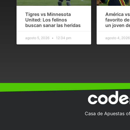
Tigres vs Minnesota
América vs
United: Los felinos
favorito d
buscan sanar las heridas
un joven d
agosto 5, 2026
12:34 pm
agosto 4, 202
Casa de Apuestas ofi