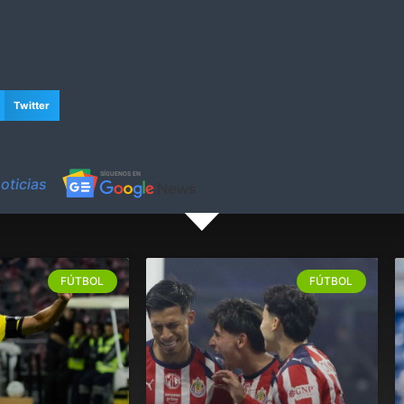
Twitter
oticias
FÚTBOL
FÚTBOL