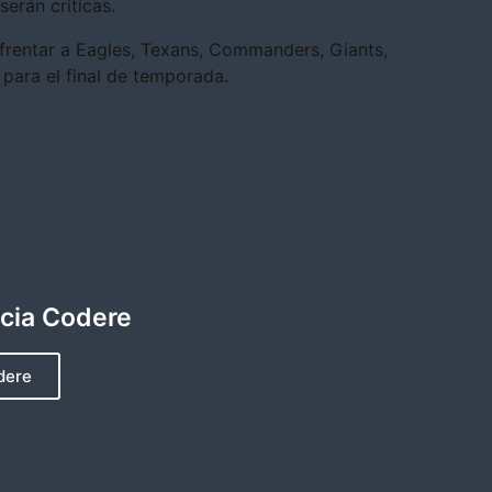
erán críticas.
rentar a Eagles, Texans, Commanders, Giants,
para el final de temporada.
ncia Codere
dere