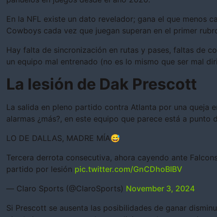
En la NFL existe un dato revelador; gana el que menos ca
Cowboys cada vez que juegan superan en el primer rubro 
Hay falta de sincronización en rutas y pases, faltas de c
un equipo mal entrenado (no es lo mismo que ser mal diri
La lesión de Dak Prescott
La salida en pleno partido contra Atlanta por una queja 
alarmas ¿más?, en este equipo que parece está a punto de 
LO DE DALLAS, MADRE MÍA😅
Tercera derrota consecutiva, ahora cayendo ante Falcon
partido por lesión
pic.twitter.com/GnCDhoBIBV
— Claro Sports (@ClaroSports)
November 3, 2024
Si Prescott se ausenta las posibilidades de ganar dism