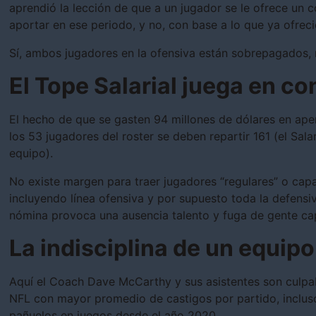
aprendió la lección de que a un jugador se le ofrece un 
aportar en ese periodo, y no, con base a lo que ya ofrec
Sí, ambos jugadores en la ofensiva están sobrepagados,
El Tope Salarial juega en co
El hecho de que se gasten 94 millones de dólares en ape
los 53 jugadores del roster se deben repartir 161 (el Sal
equipo).
No existe margen para traer jugadores “regulares” o cap
incluyendo línea ofensiva y por supuesto toda la defensi
nómina provoca una ausencia talento y fuga de gente ca
La indisciplina de un equipo
Aquí el Coach Dave McCarthy y sus asistentes son culpab
NFL con mayor promedio de castigos por partido, inclus
pañuelos en juegos desde el año 2020.