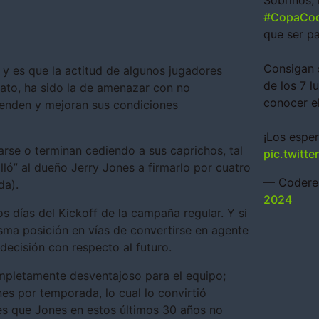
Sobrinos, 
#CopaCod
que ser pa
Consigan 
 y es que la actitud de algunos jugadores
de los 7 l
rato, ha sido la de amenazar con no
conocer e
ienden y mejoran sus condiciones
¡Los esper
rse o terminan cediendo a sus caprichos, tal
pic.twitt
ló” al dueño Jerry Jones a firmarlo por cuatro
— Codere
da).
2024
s días del Kickoff de la campaña regular. Y si
sma posición en vías de convertirse en agente
 decisión con respecto al futuro.
mpletamente desventajoso para el equipo;
nes por temporada, lo cual lo convirtió
es que Jones en estos últimos 30 años no