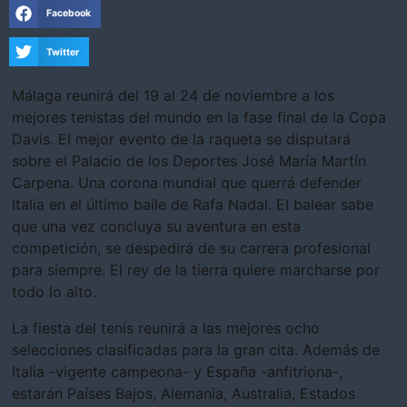
Facebook
Twitter
Málaga reunirá del 19 al 24 de noviembre a los
mejores tenistas del mundo en la fase final de la Copa
Davis. El mejor evento de la raqueta se disputará
sobre el Palacio de los Deportes José María Martín
Carpena. Una corona mundial que querrá defender
Italia en el último baile de Rafa Nadal. El balear sabe
que una vez concluya su aventura en esta
competición, se despedirá de su carrera profesional
para siempre. El rey de la tierra quiere marcharse por
todo lo alto.
La fiesta del tenis reunirá a las mejores ocho
selecciones clasificadas para la gran cita. Además de
Italia -vigente campeona- y España -anfitriona-,
estarán Países Bajos, Alemania, Australia, Estados