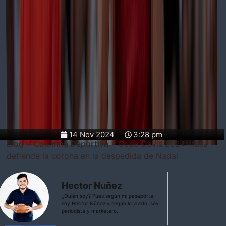
14 Nov 2024
3:28 pm
Blog
»
Columna Deportiva
»
Copa Davis 2024: Italia
defiende la corona en la despedida de Nadal
Hector Nuñez
¿Quién soy? Pues según mi pasaporte,
soy Héctor Núñez y según lo vivido, soy
periodista y marketero.