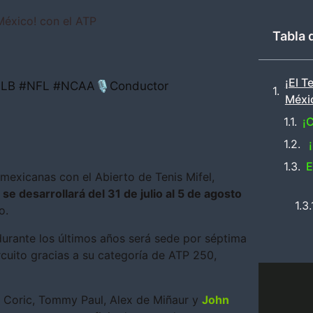
 México! con el ATP
Tabla 
¡El T
#MLB #NFL #NCAA🎙Conductor
Méxic
¡
¡
E
 mexicanas con el Abierto de Tenis Mifel,
e
se desarrollará del 31 de julio al 5 de agosto
o.
durante los últimos años será sede por séptima
rcuito gracias a su categoría de ATP 250,
 Coric, Tommy Paul, Alex de Miñaur y
John