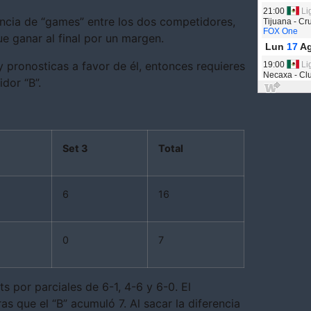
encia de “games” entre los dos competidores,
que ganar al final por un margen.
y pronosticas a favor de él, entonces requieres
dor “B”.
Set 3
Total
6
16
0
7
s por parciales de 6-1, 4-6 y 6-0. El
s que el “B” acumuló 7. Al sacar la diferencia