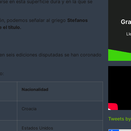
se en esta superficie dura y en la que se
pi
ón, podemos señalar al griego
Stefanos
Gr
tenemo
el título.
Encue
Ll
, en seis ediciones disputadas se han coronado
o:
Nacionalidad
Croacia
Tweets b
Estados Unidos