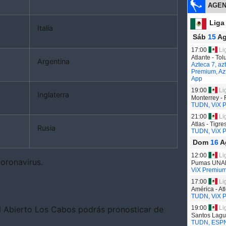
Italia
Argentina
Inglaterra
Rusia
oronavirus.
el Abierto Los Cabos podrás pronosticar de