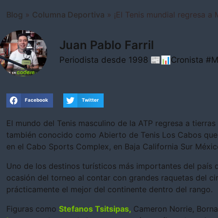
Blog
»
Columna Deportiva
»
¡El Tenis mundial regresa a
Juan Pablo Farril
Periodista desde 1998 📰📊Cronista 
Facebook
Twitter
El mundo del Tenis masculino de la ATP regresa a tierras
también conocido como Abierto de Tenis Los Cabos qu
en el Cabo Sports Complex, en Baja California Sur Méxic
Uno de los destinos turísticos más importantes del país 
ocasión del torneo al contar con grandes raquetas del ci
prácticamente el mejor del continente dentro del rango.
Figuras como
Stefanos Tsitsipas,
Cameron Norrie, Borna