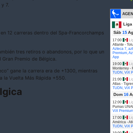
 y 7.
 en 12 carreras dentro del Spa-Francorchamps
ambién tres retiros o abandonos, por lo que un
l Gran Premio de Bélgica.
co” gane la carrera era de +1300, mientras
y a la Vuelta Más Rápida +550.
lgica