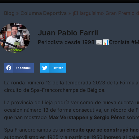
Blog
»
Columna Deportiva
»
¡El larguísimo Gran Premio d
Juan Pablo Farril
Periodista desde 1998 📰📊Cronista 
Facebook
Twitter
La ronda número 12 de la temporada 2023 de la Fórmula 1
circuito de Spa-Francorchamps de Bélgica.
La provincia de Lieja podría ver como de nueva cuenta u
ocasión número 13 de forma consecutiva, un récord de F
que han mostrado
Max Verstappen y Sergio Pérez
sobre
Spa Francorchamps es un
circuito que se construyó hac
automovilismo en 1925 y a partir de 1950 ingresó al cal