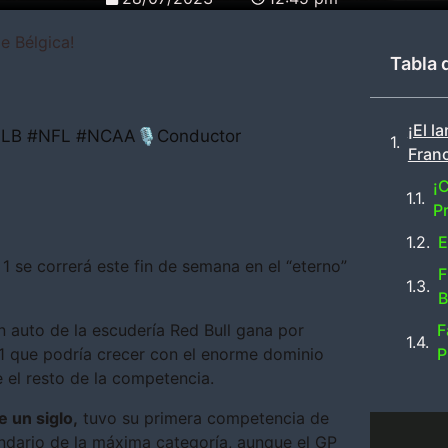
e Bélgica!
Tabla 
¡El l
#MLB #NFL #NCAA🎙Conductor
Fran
¡C
P
E
 se correrá este fin de semana en el “eterno”
F
B
n auto de la escudería Red Bull gana por
F
1 que podría crecer con el enorme dominio
P
 el resto de la competencia.
e un siglo,
tuvo su primera competencia de
endario de la máxima categoría, aunque el GP