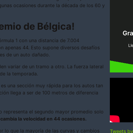
lgunas ocasiones durante la década de los 60 y
remio de Bélgica!
pi
Gr
tenemo
órmula 1 con una distancia de 7.004
Encue
Ll
con apenas 44. Esto supone diversos desafíos
xes de un auto dañado.
n variar de un tramo a otro. La fuerza lateral
s de la temporada.
e es una sección muy rápida para los autos tan
ión llega a ser de 100 metros de diferencia
do representa el segundo mayor promedio solo
 cambia la velocidad en 44 ocasiones.
or lo que la mayoría de las curvas y cambios
Tweets b