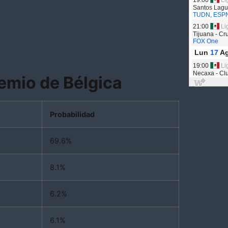
remio de Bélgica
Probabilidad
69.6%
8.1%
6.2%
6.1%