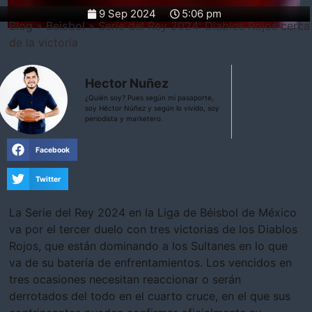
9 Sep 2024
5:06 pm
Blog
»
Beisbol
»
Serie del Rey 2024: Diablos Rojos cerca
de la victoria
Hector Nuñez
¿Quién soy? Pues según mi pasaporte,
soy Héctor Núñez y según lo vivido, soy
periodista y marketero.
Facebook
Twitter
La Serie del Rey 2024 en la Liga de Béisbol de México
va por el tercer duelo con tres victorias de los Diablos
Rojos, que están dominando a los Sultanes en lo que
va de su batería de enfrentamientos. Los vencidos en
tres ocasiones necesitan reaccionar o serán
derrotados del todo en el cuarto cruce, en el que sus