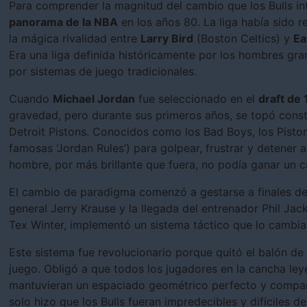
Para comprender la magnitud del cambio que los Bulls int
panorama de la NBA
en los años 80. La liga había sido 
la mágica rivalidad entre
Larry Bird
(Boston Celtics) y
Ea
Era una liga definida históricamente por los hombres gra
por sistemas de juego tradicionales.
Cuando
Michael Jordan
fue seleccionado en el
draft de
gravedad, pero durante sus primeros años, se topó cons
Detroit Pistons. Conocidos como los Bad Boys, los Pistons 
famosas ‘Jordan Rules’) para golpear, frustrar y detener 
hombre, por más brillante que fuera, no podía ganar un 
El cambio de paradigma comenzó a gestarse a finales de 
general Jerry Krause y la llegada del entrenador Phil Jac
Tex Winter, implementó un sistema táctico que lo cambiarí
Este sistema fue revolucionario porque quitó el balón 
juego. Obligó a que todos los jugadores en la cancha ley
mantuvieran un espaciado geométrico perfecto y compart
solo hizo que los Bulls fueran impredecibles y difíciles d