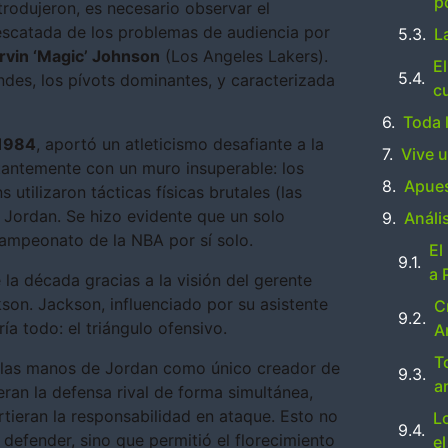
p
rodujeron, es necesario observar el
rescatada de los problemas de audiencia por
L
rvin ‘Magic’ Johnson
(Los Angeles Lakers).
El
ndes, los pívots dominantes, y caracterizada
c
Toda 
 1984
, aportó un atleticismo desafiante a la
Vive 
tantemente con un muro insuperable: los
Apues
utilizaron tácticas físicas brutales (las
a Jordan. Se hizo evidente que un solo
Análi
campeonato de la NBA por sí solo.
El
a 
la década gracias a la visión del gerente
kson. Jackson, influenciado por su asistente
C
a todo: el triángulo ofensivo.
A
T
de las manos de Jordan como único creador de
a
eran la defensa rival de forma simultánea,
ieran la responsabilidad en ataque. Esto no
L
e defender, sino que permitió el florecimiento
e