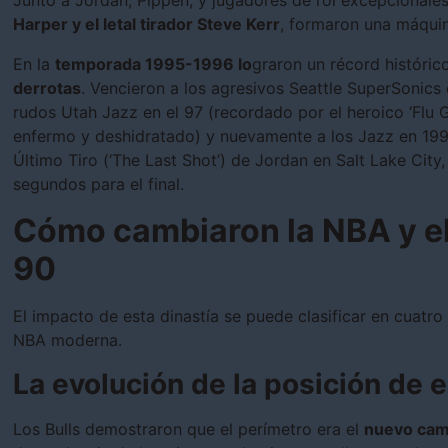
Junto a Jordan, Pippen, y jugadores de rol excepcionale
Harper y el letal tirador Steve Kerr
, formaron una máquin
En la
temporada 1995-1996 lo
graron un récord históric
derrotas
. Vencieron a los agresivos Seattle SuperSonics 
rudos Utah Jazz en el 97 (recordado por el heroico ‘Flu
enfermo y deshidratado) y nuevamente a los Jazz en 199
Último Tiro (‘The Last Shot’) de Jordan en Salt Lake City
segundos para el final.
Cómo cambiaron la NBA y e
90
El impacto de esta dinastía se puede clasificar en cuatro
NBA moderna.
La evolución de la posición de e
Los Bulls demostraron que el perímetro era el
nuevo camp