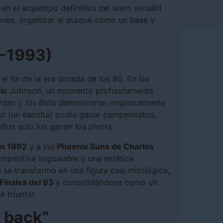
en el arquetipo definitivo del alero versátil
ones, organizar el ataque como un base y
1-1993)
l fin de la era dorada de los 80. En las
ic
Johnson, un momento profundamente
ordan y los Bulls demostraron empíricamente
or (un escolta) podía ganar campeonatos,
llos solo los ganan los pívots.
n 1992
y a los
Phoenix Suns de Charles
mpetitiva inigualable y una estética
n
se transformó en una figura casi mitológica,
 Finales del 93
y consolidándose como un
 triunfar.
’m back”