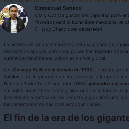
Blog
»
Basketball
»
¿Los Bulls de Jordan son la mejor dina
Emmanuel Soriano
CM y CC: Me gustan los deportes pero ent
favoritos está la lucha libre mexicana, el b
F1, ¡soy Checolover declarado!
La historia del deporte moderno está salpicada de equi
respectivas épocas, pero muy pocos han logrado trascend
auténticos fenómenos culturales a nivel global.
Los
Chicago Bulls de la década de 1990
, liderados por 
Jordan
, son el epítome de esta rareza. A lo largo de un
National Basketball Association (NBA)
ganando seis ca
en inglés como ‘three-peats’), sino que reescribió las re
irreversible la táctica del baloncesto y globalizó una lig
fundamentalmente nacional estadounidense.
El fin de la era de los gigan