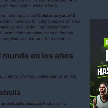
s como el pionero croata
Toni Kukoč, Ron
a baloncestística casi perfecta.
o en fase regular de
72 victorias y solo 10
en las Finales del 96. Luego, superaron a los
 Game’, donde Jordan jugó visiblemente
8, culminando su reinado con el famoso
, congelando el tiempo a falta de cinco
l mundo en los años
 pilares transformacionales que forjaron la
strella
o de batalla decisivo
. Redujeron la