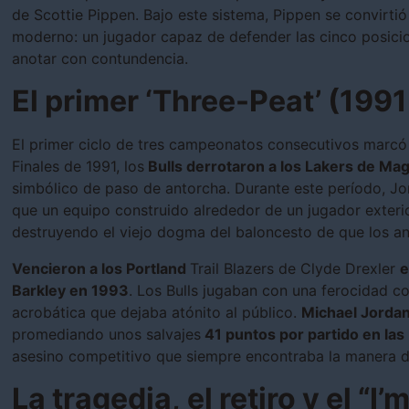
de Scottie Pippen. Bajo este sistema, Pippen se convirtió 
moderno: un jugador capaz de defender las cinco posici
anotar con contundencia.
El primer ‘Three-Peat’ (199
El primer ciclo de tres campeonatos consecutivos marcó e
Finales de 1991, los
Bulls derrotaron a los Lakers de Mag
simbólico de paso de antorcha. Durante este período, J
que un equipo construido alrededor de un jugador exteri
destruyendo el viejo dogma del baloncesto de que los ani
Vencieron a los Portland
Trail Blazers de Clyde Drexler
e
Barkley en 1993
. Los Bulls jugaban con una ferocidad co
acrobática que dejaba atónito al público.
Michael Jorda
promediando unos salvajes
41 puntos por partido en las
asesino competitivo que siempre encontraba la manera de
La tragedia, el retiro y el “I