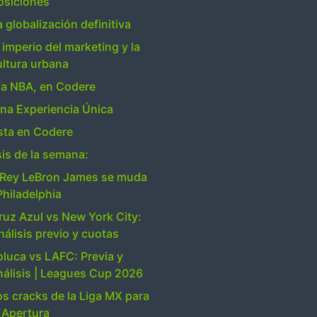
osiciones
a globalización definitiva
 imperio del marketing y la
ultura urbana
la NBA, en Codere
una Experiencia Única
ta en Codere
sis de la semana:
 Rey LeBron James se muda
Philadelphia
ruz Azul vs New York City:
nálisis previo y cuotas
oluca vs LAFC: Previa y
nálisis | Leagues Cup 2026
os cracks de la Liga MX para
l Apertura