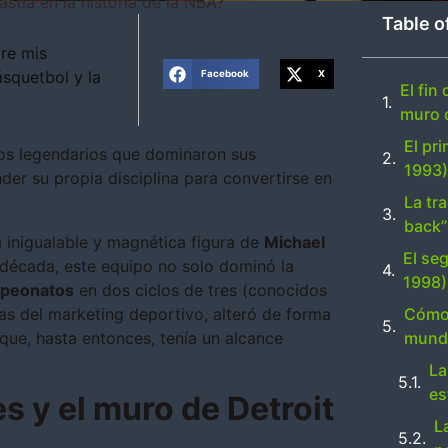
stía en la historia de la NBA?
Table o
re mis
ásquetbol y la
Facebook
X
El fin
muro 
El pr
pos legendarios que dominaron sus
1993
er su propia disciplina para convertirse en
La tra
back”
la inigualable y magnética figura de
Michael
El se
a década, este equipo no solo dominó la
1998)
mpeonatos
en dos ciclos de tres (conocidos
Cómo 
glas del marketing deportivo, alteró de forma
mundo
a que, hasta entonces, tenía un alcance
La
es
tes y el muro de Detroit
L