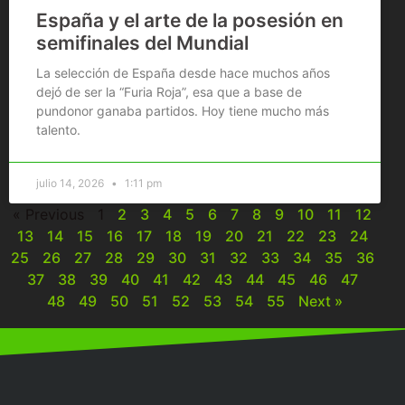
España y el arte de la posesión en
semifinales del Mundial
La selección de España desde hace muchos años
dejó de ser la “Furia Roja”, esa que a base de
pundonor ganaba partidos. Hoy tiene mucho más
talento.
julio 14, 2026
1:11 pm
« Previous
1
2
3
4
5
6
7
8
9
10
11
12
13
14
15
16
17
18
19
20
21
22
23
24
25
26
27
28
29
30
31
32
33
34
35
36
37
38
39
40
41
42
43
44
45
46
47
48
49
50
51
52
53
54
55
Next »