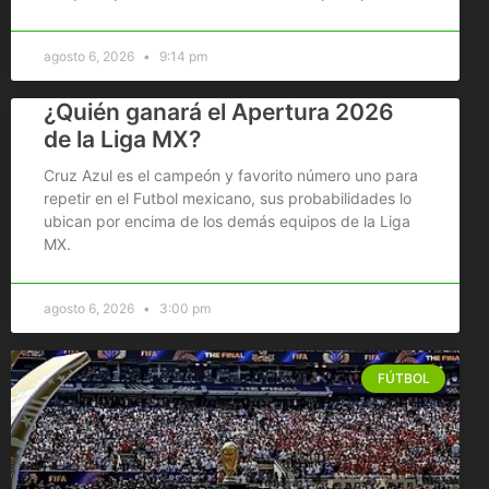
agosto 6, 2026
9:14 pm
¿Quién ganará el Apertura 2026
de la Liga MX?
Cruz Azul es el campeón y favorito número uno para
repetir en el Futbol mexicano, sus probabilidades lo
ubican por encima de los demás equipos de la Liga
MX.
agosto 6, 2026
3:00 pm
FÚTBOL